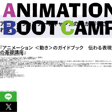
アニメーションブートキャンプの本が刊行さ
れました
『アニメーション ＜動き＞のガイドブック 伝わる表現
の基礎講座』
竹内孝次、稲村武志、布山タルト 著
「アニメーションブートキャンプ」の一生モノの講義がついに書籍化。
一流アニメーターの講師陣から学ぶ、動きの極意を集約！
身体を動かし、観察し、共に学ぶ──
本書は「伝わる」アニメーションをつくるための、シンプルで奥深いガイドブックです。どのように演技プランを設計し、動きを描き、他者に伝えるのか？ 豊富な作例をもとにした
ワークショップや講義を通じて、アニメーションの動きを描くために必要な考え方を学ぶことができます。
アニメーターの小田部羊一、富沢信雄、沖浦啓之による特別講義や、井上俊之、小森よしひろ、りょーちも、セドリック・エロールらの対談も収録。文化庁のメディア芸術分野の取組
として10年以上続いてきた人材育成プログラム「アニメーションブートキャンプ」のエッセンスを集約した、アニメーションの不朽の入門書です。
巻末にはパラパラとめくってアニメーションを楽しめる、稲村武志によるフリップブック集を収録！また、掲載作例のムービーを閲覧できるURLが付くため、ムービーで動きを確認
しながら理解を深めることができます。
>
出版社WEBサイト
ISBN：978-4-8025-1272-5
定価：本体2,800円＋税
仕様：B5判変型／232ページ
発売日：2024年3月27日
著者：竹内孝次、稲村武志、布山タルト
デザイン：中山正成（APRIL FOOL Inc.）
出版：ビー・エヌ・エヌ
このページをシェアする！